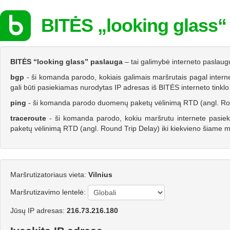
BITĖS „looking glass“
BITĖS “looking glass” paslauga
– tai galimybė interneto paslaug
bgp
- ši komanda parodo, kokiais galimais maršrutais pagal intern
gali būti pasiekiamas nurodytas IP adresas iš BITĖS interneto tinklo
ping
- ši komanda parodo duomenų paketų vėlinimą RTD (angl. Round
traceroute
- ši komanda parodo, kokiu maršrutu internete pasiek
paketų vėlinimą RTD (angl. Round Trip Delay) iki kiekvieno šiame m
Maršrutizatoriaus vieta:
Vilnius
Maršrutizavimo lentelė:
Jūsų IP adresas:
216.73.216.180